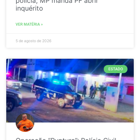
polícia; MP manda PF abrir
inquérito
VER MATÉRIA »
5 de agosto de 2026
ESTADO