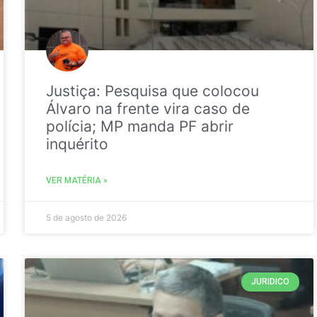
Justiça: Pesquisa que colocou
Álvaro na frente vira caso de
polícia; MP manda PF abrir
inquérito
VER MATÉRIA »
5 de agosto de 2026
JURIDICO