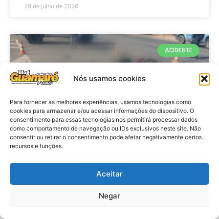
29 de julho de 2026
ACIDENTE
Nós usamos cookies
Para fornecer as melhores experiências, usamos tecnologias como
cookies para armazenar e/ou acessar informações do dispositivo. O
consentimento para essas tecnologias nos permitirá processar dados
como comportamento de navegação ou IDs exclusivos neste site. Não
consentir ou retirar o consentimento pode afetar negativamente certos
recursos e funções.
Acidente: A caminho do trabalho
professora se envolve em
Aceitar
acidente e vai a obito na RN 118
Negar
no Alto do Rodrigues, RN