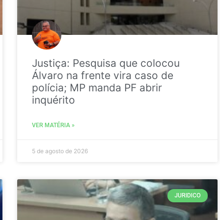
Justiça: Pesquisa que colocou
Álvaro na frente vira caso de
polícia; MP manda PF abrir
inquérito
VER MATÉRIA »
5 de agosto de 2026
JURIDICO