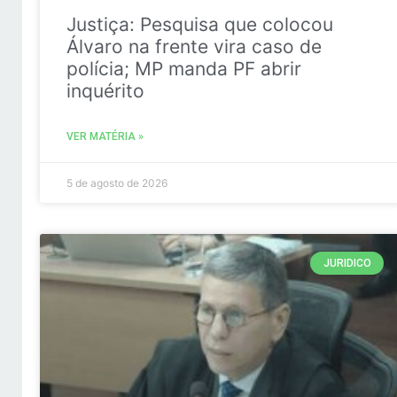
Justiça: Pesquisa que colocou
Álvaro na frente vira caso de
polícia; MP manda PF abrir
inquérito
VER MATÉRIA »
5 de agosto de 2026
JURIDICO