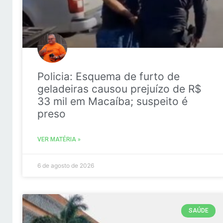
Policia: Esquema de furto de
geladeiras causou prejuízo de R$
33 mil em Macaíba; suspeito é
preso
VER MATÉRIA »
6 de agosto de 2026
SAÚDE