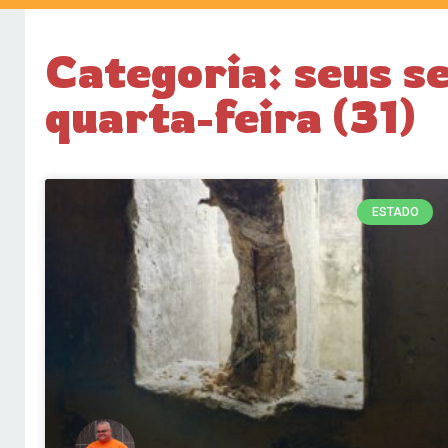
Categoria: seus s
quarta-feira (31)
ESTADO