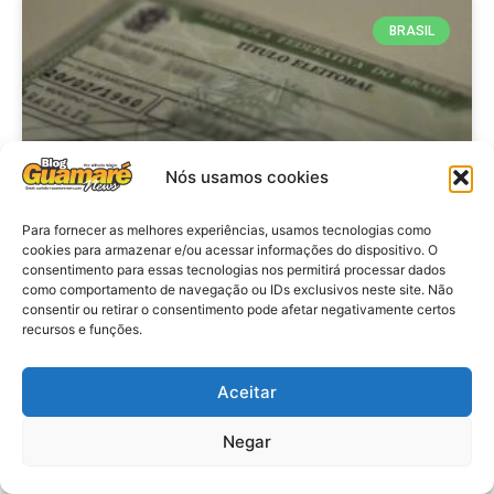
BRASIL
Nós usamos cookies
Para fornecer as melhores experiências, usamos tecnologias como
cookies para armazenar e/ou acessar informações do dispositivo. O
consentimento para essas tecnologias nos permitirá processar dados
Brasil: Policia Federal investiga
como comportamento de navegação ou IDs exclusivos neste site. Não
753 casos de crimes eleitorais
consentir ou retirar o consentimento pode afetar negativamente certos
recursos e funções.
antes das eleições
Aceitar
VER MATÉRIA »
Negar
28 de julho de 2026