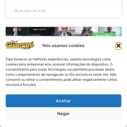
28 de julho de 2026
ELEIÇÕES
Nós usamos cookies
Para fornecer as melhores experiências, usamos tecnologias como
cookies para armazenar e/ou acessar informações do dispositivo. O
consentimento para essas tecnologias nos permitirá processar dados
como comportamento de navegação ou IDs exclusivos neste site. Não
consentir ou retirar o consentimento pode afetar negativamente certos
recursos e funções.
Eleições 2026: procuradores e
Aceitar
promotores eleitorais realizam
Negar
reunião de alinhamento no RN