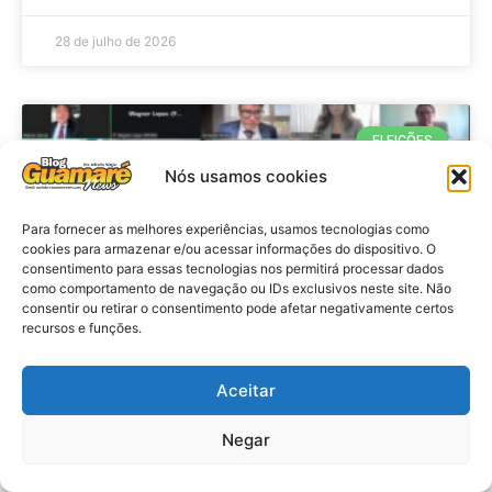
28 de julho de 2026
ELEIÇÕES
Nós usamos cookies
Para fornecer as melhores experiências, usamos tecnologias como
cookies para armazenar e/ou acessar informações do dispositivo. O
consentimento para essas tecnologias nos permitirá processar dados
como comportamento de navegação ou IDs exclusivos neste site. Não
consentir ou retirar o consentimento pode afetar negativamente certos
recursos e funções.
Eleições 2026: procuradores e
Aceitar
promotores eleitorais realizam
Negar
reunião de alinhamento no RN