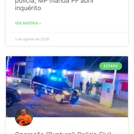
polícia; MP manda PF abrir
inquérito
VER MATÉRIA »
5 de agosto de 2026
ESTADO