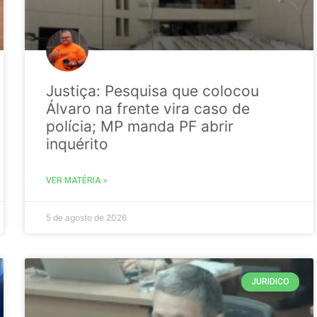
Justiça: Pesquisa que colocou
Álvaro na frente vira caso de
polícia; MP manda PF abrir
inquérito
VER MATÉRIA »
5 de agosto de 2026
JURIDICO