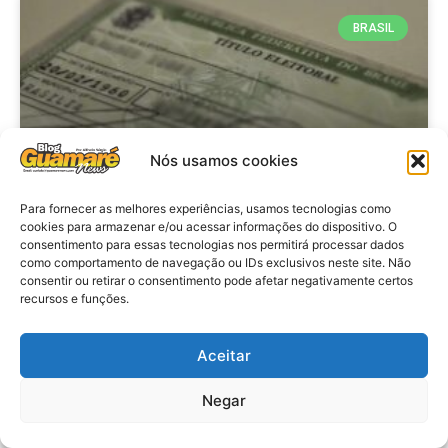
BRASIL
Nós usamos cookies
Para fornecer as melhores experiências, usamos tecnologias como
cookies para armazenar e/ou acessar informações do dispositivo. O
consentimento para essas tecnologias nos permitirá processar dados
Brasil: Policia Federal investiga
como comportamento de navegação ou IDs exclusivos neste site. Não
753 casos de crimes eleitorais
consentir ou retirar o consentimento pode afetar negativamente certos
recursos e funções.
antes das eleições
Aceitar
VER MATÉRIA »
Negar
28 de julho de 2026