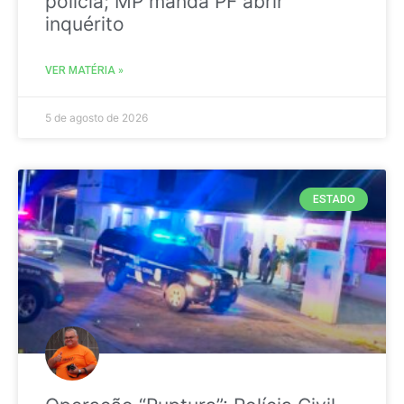
polícia; MP manda PF abrir
inquérito
VER MATÉRIA »
5 de agosto de 2026
ESTADO