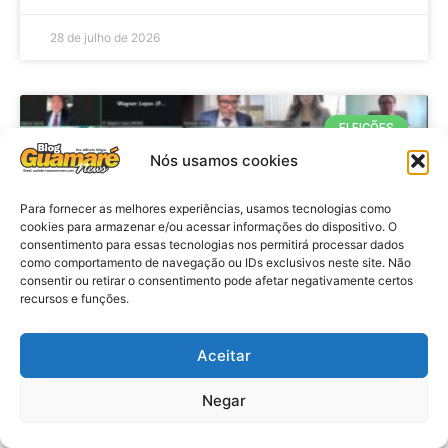
28 de julho de 2026
ELEIÇÕES
Nós usamos cookies
Para fornecer as melhores experiências, usamos tecnologias como
cookies para armazenar e/ou acessar informações do dispositivo. O
consentimento para essas tecnologias nos permitirá processar dados
como comportamento de navegação ou IDs exclusivos neste site. Não
consentir ou retirar o consentimento pode afetar negativamente certos
recursos e funções.
Eleições 2026: procuradores e
Aceitar
promotores eleitorais realizam
Negar
reunião de alinhamento no RN