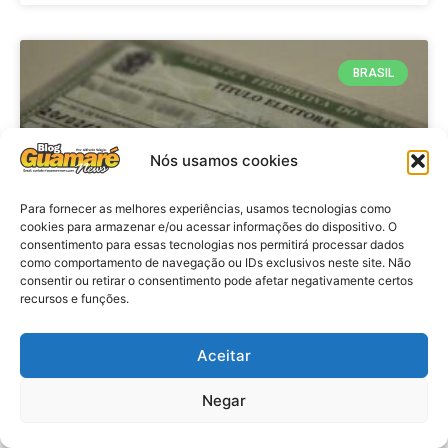
BRASIL
Nós usamos cookies
Para fornecer as melhores experiências, usamos tecnologias como
cookies para armazenar e/ou acessar informações do dispositivo. O
consentimento para essas tecnologias nos permitirá processar dados
como comportamento de navegação ou IDs exclusivos neste site. Não
consentir ou retirar o consentimento pode afetar negativamente certos
Brasil: Policia Federal investiga
recursos e funções.
753 casos de crimes eleitorais
antes das eleições
Aceitar
Negar
VER MATÉRIA »