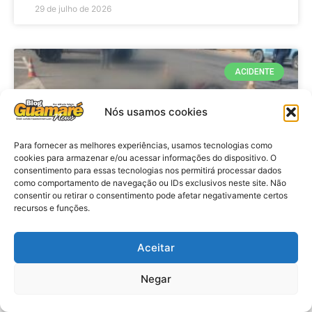
29 de julho de 2026
ACIDENTE
Nós usamos cookies
Para fornecer as melhores experiências, usamos tecnologias como
cookies para armazenar e/ou acessar informações do dispositivo. O
consentimento para essas tecnologias nos permitirá processar dados
como comportamento de navegação ou IDs exclusivos neste site. Não
consentir ou retirar o consentimento pode afetar negativamente certos
recursos e funções.
Acidente: A caminho do trabalho
professora se envolve em
Aceitar
acidente e vai a obito na RN 118
Negar
no Alto do Rodrigues, RN