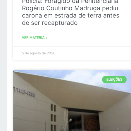
Policia: Foragido da Penitenciária
Rogério Coutinho Madruga pediu
carona em estrada de terra antes
de ser recapturado
VER MATÉRIA »
5 de agosto de 2026
ELEIÇÕES