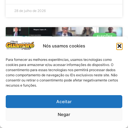
28 de julho de 2026
ELEIÇÕES
Nós usamos cookies
Para fornecer as melhores experiências, usamos tecnologias como
cookies para armazenar e/ou acessar informações do dispositivo. O
consentimento para essas tecnologias nos permitirá processar dados
como comportamento de navegação ou IDs exclusivos neste site. Não
consentir ou retirar o consentimento pode afetar negativamente certos
recursos e funções.
Eleições 2026: procuradores e
Aceitar
promotores eleitorais realizam
Negar
reunião de alinhamento no RN