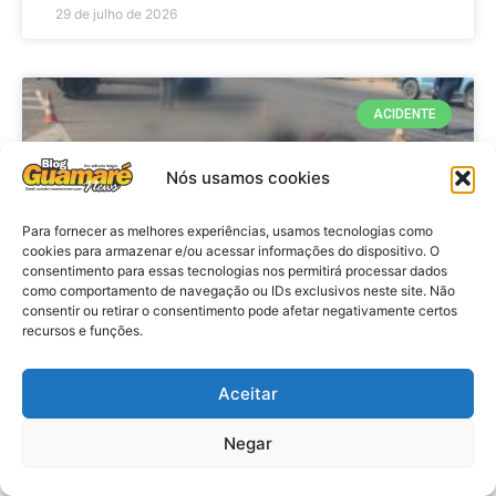
29 de julho de 2026
ACIDENTE
Nós usamos cookies
Para fornecer as melhores experiências, usamos tecnologias como
cookies para armazenar e/ou acessar informações do dispositivo. O
consentimento para essas tecnologias nos permitirá processar dados
como comportamento de navegação ou IDs exclusivos neste site. Não
consentir ou retirar o consentimento pode afetar negativamente certos
recursos e funções.
Acidente: A caminho do trabalho
professora se envolve em
Aceitar
acidente e vai a obito na RN 118
Negar
no Alto do Rodrigues, RN