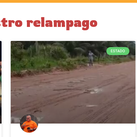
stro relampago
ESTADO