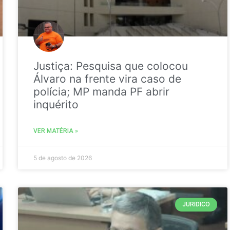
Justiça: Pesquisa que colocou
Álvaro na frente vira caso de
polícia; MP manda PF abrir
inquérito
VER MATÉRIA »
5 de agosto de 2026
JURIDICO