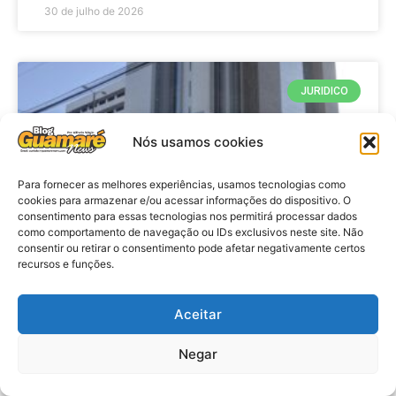
30 de julho de 2026
JURIDICO
Nós usamos cookies
Para fornecer as melhores experiências, usamos tecnologias como
cookies para armazenar e/ou acessar informações do dispositivo. O
consentimento para essas tecnologias nos permitirá processar dados
como comportamento de navegação ou IDs exclusivos neste site. Não
consentir ou retirar o consentimento pode afetar negativamente certos
recursos e funções.
Decisão: TJRN afasta
indisponibilidade de bens de ex-
Aceitar
prefeito e mantém ação de
Negar
ressarcimento ao erário