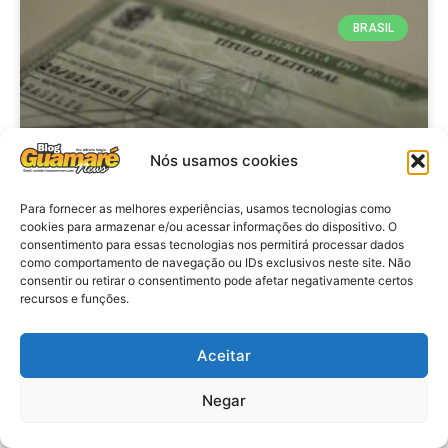
BRASIL
Nós usamos cookies
Para fornecer as melhores experiências, usamos tecnologias como
cookies para armazenar e/ou acessar informações do dispositivo. O
consentimento para essas tecnologias nos permitirá processar dados
Brasil: Policia Federal investiga
como comportamento de navegação ou IDs exclusivos neste site. Não
753 casos de crimes eleitorais
consentir ou retirar o consentimento pode afetar negativamente certos
recursos e funções.
antes das eleições
Aceitar
VER MATÉRIA »
Negar
28 de julho de 2026