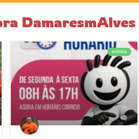
dora DamaresmAlves
AGENDA