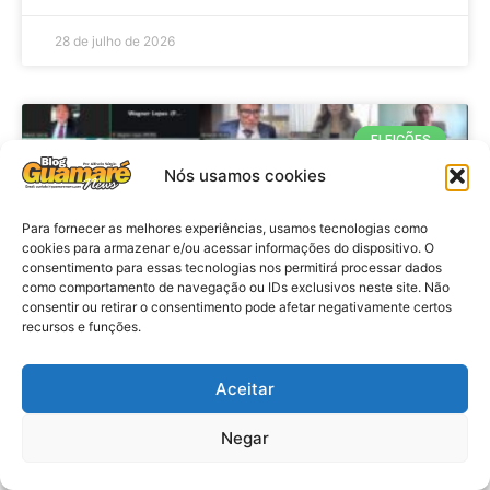
28 de julho de 2026
ELEIÇÕES
Nós usamos cookies
Para fornecer as melhores experiências, usamos tecnologias como
cookies para armazenar e/ou acessar informações do dispositivo. O
consentimento para essas tecnologias nos permitirá processar dados
como comportamento de navegação ou IDs exclusivos neste site. Não
consentir ou retirar o consentimento pode afetar negativamente certos
recursos e funções.
Eleições 2026: procuradores e
Aceitar
promotores eleitorais realizam
Negar
reunião de alinhamento no RN