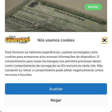
BRASIL
Nós usamos cookies
Para fornecer as melhores experiências, usamos tecnologias como
cookies para armazenar e/ou acessar informações do dispositivo. O
consentimento para essas tecnologias nos permitirá processar dados
Brasil: Policia Federal investiga
como comportamento de navegação ou IDs exclusivos neste site. Não
753 casos de crimes eleitorais
consentir ou retirar o consentimento pode afetar negativamente certos
recursos e funções.
antes das eleições
Aceitar
VER MATÉRIA »
Negar
28 de julho de 2026