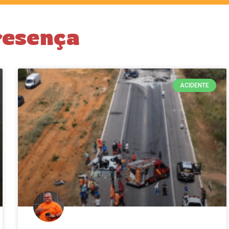
resença
ACIDENTE