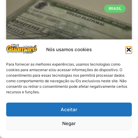
BRASIL
Nós usamos cookies
Para fornecer as melhores experiências, usamos tecnologias como
cookies para armazenar e/ou acessar informações do dispositivo. O
consentimento para essas tecnologias nos permitirá processar dados
Brasil: Policia Federal investiga
como comportamento de navegação ou IDs exclusivos neste site. Não
753 casos de crimes eleitorais
consentir ou retirar o consentimento pode afetar negativamente certos
recursos e funções.
antes das eleições
Aceitar
VER MATÉRIA »
Negar
28 de julho de 2026