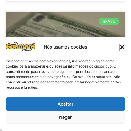
BRASIL
Nós usamos cookies
Para fornecer as melhores experiências, usamos tecnologias como
cookies para armazenar e/ou acessar informações do dispositivo. O
consentimento para essas tecnologias nos permitirá processar dados
como comportamento de navegação ou IDs exclusivos neste site. Não
consentir ou retirar o consentimento pode afetar negativamente certos
Brasil: Policia Federal investiga
recursos e funções.
753 casos de crimes eleitorais
antes das eleições
Aceitar
Negar
VER MATÉRIA »