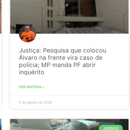
Justiça: Pesquisa que colocou
Álvaro na frente vira caso de
polícia; MP manda PF abrir
inquérito
VER MATÉRIA »
5 de agosto de 2026
JURIDICO