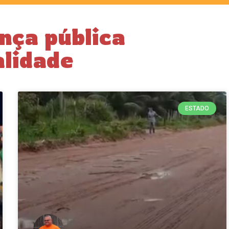
nça pública
alidade
ESTADO