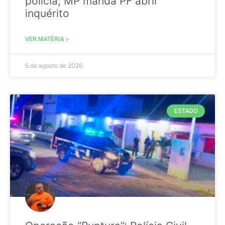
polícia; MP manda PF abrir
inquérito
VER MATÉRIA »
5 de agosto de 2026
ESTADO