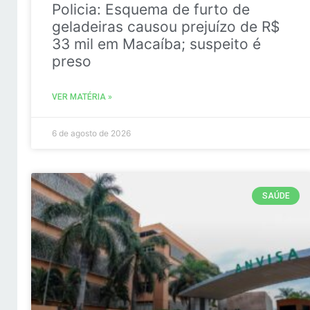
Policia: Esquema de furto de
geladeiras causou prejuízo de R$
33 mil em Macaíba; suspeito é
preso
VER MATÉRIA »
6 de agosto de 2026
SAÚDE