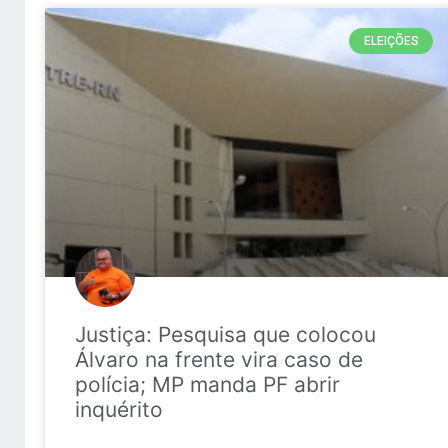
ELEIÇÕES
Justiça: Pesquisa que colocou
Álvaro na frente vira caso de
polícia; MP manda PF abrir
inquérito