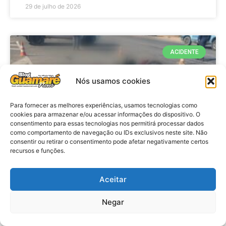
29 de julho de 2026
ACIDENTE
Nós usamos cookies
Para fornecer as melhores experiências, usamos tecnologias como
cookies para armazenar e/ou acessar informações do dispositivo. O
consentimento para essas tecnologias nos permitirá processar dados
como comportamento de navegação ou IDs exclusivos neste site. Não
consentir ou retirar o consentimento pode afetar negativamente certos
recursos e funções.
Acidente: A caminho do trabalho
professora se envolve em
Aceitar
acidente e vai a obito na RN 118
Negar
no Alto do Rodrigues, RN