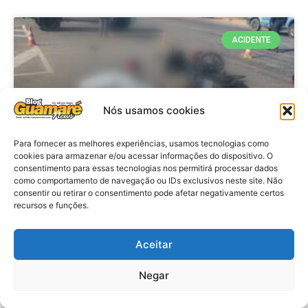
ACIDENTE
Nós usamos cookies
Para fornecer as melhores experiências, usamos tecnologias como
cookies para armazenar e/ou acessar informações do dispositivo. O
consentimento para essas tecnologias nos permitirá processar dados
como comportamento de navegação ou IDs exclusivos neste site. Não
consentir ou retirar o consentimento pode afetar negativamente certos
Acidente: A caminho do trabalho
recursos e funções.
professora se envolve em
acidente e vai a obito na RN 118
Aceitar
no Alto do Rodrigues, RN
Negar
VER MATÉRIA »