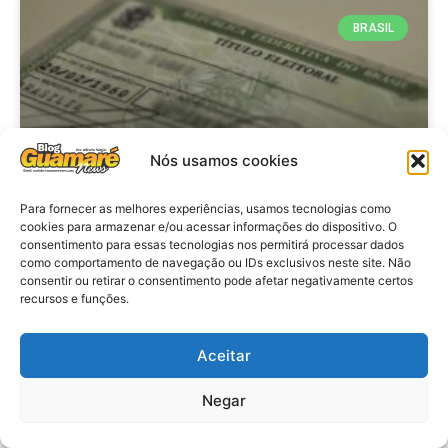
BRASIL
Nós usamos cookies
Para fornecer as melhores experiências, usamos tecnologias como
cookies para armazenar e/ou acessar informações do dispositivo. O
consentimento para essas tecnologias nos permitirá processar dados
Brasil: Policia Federal investiga
como comportamento de navegação ou IDs exclusivos neste site. Não
753 casos de crimes eleitorais
consentir ou retirar o consentimento pode afetar negativamente certos
recursos e funções.
antes das eleições
Aceitar
VER MATÉRIA »
Negar
28 de julho de 2026