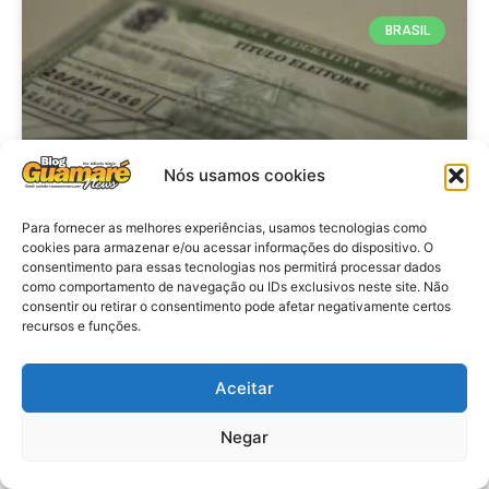
BRASIL
Nós usamos cookies
Para fornecer as melhores experiências, usamos tecnologias como
cookies para armazenar e/ou acessar informações do dispositivo. O
consentimento para essas tecnologias nos permitirá processar dados
Brasil: Policia Federal investiga
como comportamento de navegação ou IDs exclusivos neste site. Não
753 casos de crimes eleitorais
consentir ou retirar o consentimento pode afetar negativamente certos
recursos e funções.
antes das eleições
Aceitar
VER MATÉRIA »
Negar
28 de julho de 2026