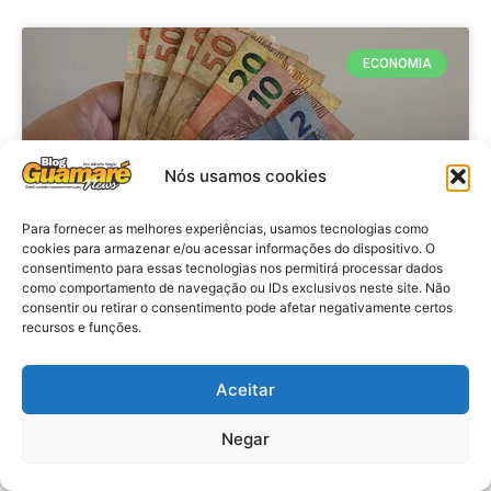
ECONOMIA
Nós usamos cookies
Para fornecer as melhores experiências, usamos tecnologias como
cookies para armazenar e/ou acessar informações do dispositivo. O
consentimento para essas tecnologias nos permitirá processar dados
como comportamento de navegação ou IDs exclusivos neste site. Não
consentir ou retirar o consentimento pode afetar negativamente certos
Economia: Beneficiários com NIS
recursos e funções.
de final 7 recebem Bolsa Família
de julho
Aceitar
VER MATÉRIA »
Negar
28 de julho de 2026