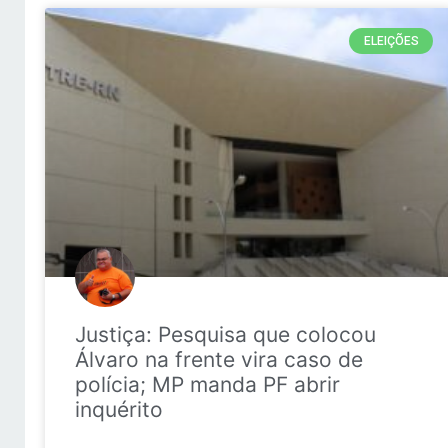
ELEIÇÕES
Justiça: Pesquisa que colocou
Álvaro na frente vira caso de
polícia; MP manda PF abrir
inquérito