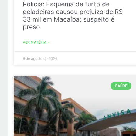
Policia: Esquema de furto de
geladeiras causou prejuízo de R$
33 mil em Macaíba; suspeito é
preso
VER MATÉRIA »
6 de agosto de 2026
SAÚDE