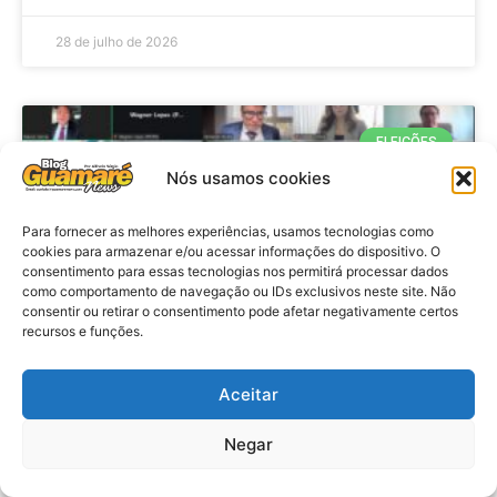
28 de julho de 2026
ELEIÇÕES
Nós usamos cookies
Para fornecer as melhores experiências, usamos tecnologias como
cookies para armazenar e/ou acessar informações do dispositivo. O
consentimento para essas tecnologias nos permitirá processar dados
como comportamento de navegação ou IDs exclusivos neste site. Não
consentir ou retirar o consentimento pode afetar negativamente certos
recursos e funções.
Eleições 2026: procuradores e
Aceitar
promotores eleitorais realizam
Negar
reunião de alinhamento no RN