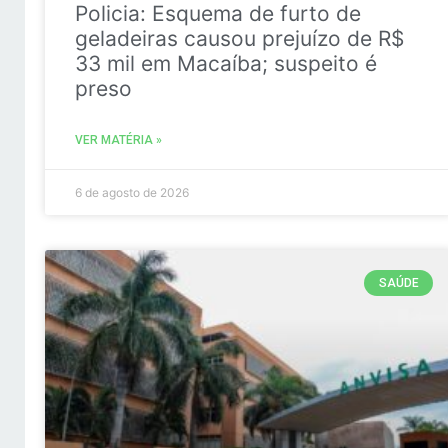
Policia: Esquema de furto de
geladeiras causou prejuízo de R$
33 mil em Macaíba; suspeito é
preso
VER MATÉRIA »
6 de agosto de 2026
SAÚDE