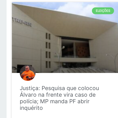
ELEIÇÕES
Justiça: Pesquisa que colocou
Álvaro na frente vira caso de
polícia; MP manda PF abrir
inquérito