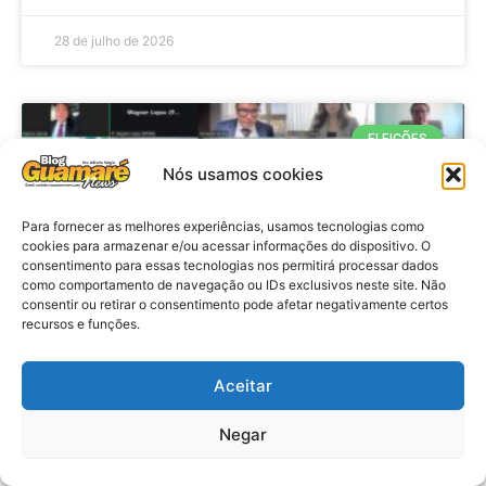
28 de julho de 2026
ELEIÇÕES
Nós usamos cookies
Para fornecer as melhores experiências, usamos tecnologias como
cookies para armazenar e/ou acessar informações do dispositivo. O
consentimento para essas tecnologias nos permitirá processar dados
como comportamento de navegação ou IDs exclusivos neste site. Não
consentir ou retirar o consentimento pode afetar negativamente certos
recursos e funções.
Eleições 2026: procuradores e
Aceitar
promotores eleitorais realizam
Negar
reunião de alinhamento no RN