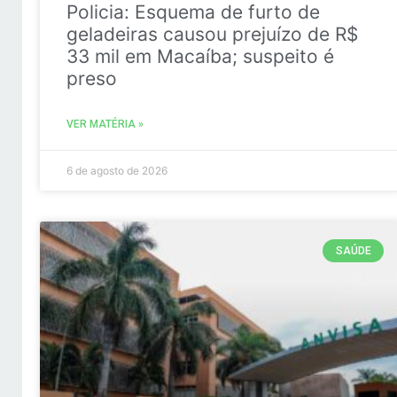
Policia: Esquema de furto de
geladeiras causou prejuízo de R$
33 mil em Macaíba; suspeito é
preso
VER MATÉRIA »
6 de agosto de 2026
SAÚDE