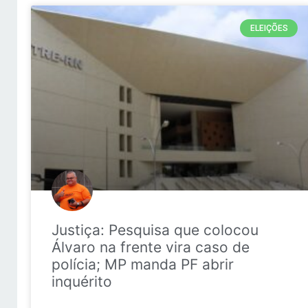
ELEIÇÕES
Justiça: Pesquisa que colocou
Álvaro na frente vira caso de
polícia; MP manda PF abrir
inquérito