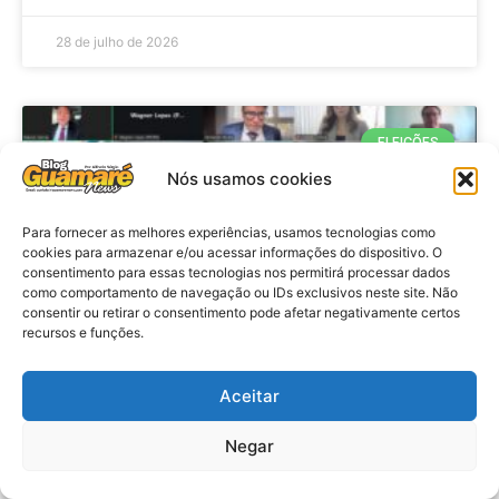
28 de julho de 2026
ELEIÇÕES
Nós usamos cookies
Para fornecer as melhores experiências, usamos tecnologias como
cookies para armazenar e/ou acessar informações do dispositivo. O
consentimento para essas tecnologias nos permitirá processar dados
como comportamento de navegação ou IDs exclusivos neste site. Não
consentir ou retirar o consentimento pode afetar negativamente certos
recursos e funções.
Eleições 2026: procuradores e
Aceitar
promotores eleitorais realizam
Negar
reunião de alinhamento no RN