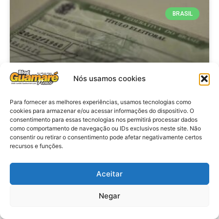
BRASIL
Nós usamos cookies
Para fornecer as melhores experiências, usamos tecnologias como
cookies para armazenar e/ou acessar informações do dispositivo. O
consentimento para essas tecnologias nos permitirá processar dados
Brasil: Policia Federal investiga
como comportamento de navegação ou IDs exclusivos neste site. Não
753 casos de crimes eleitorais
consentir ou retirar o consentimento pode afetar negativamente certos
recursos e funções.
antes das eleições
Aceitar
VER MATÉRIA »
Negar
28 de julho de 2026