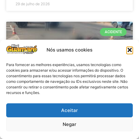
29 de julho de 2026
ACIDENTE
Nós usamos cookies
Para fornecer as melhores experiências, usamos tecnologias como
cookies para armazenar e/ou acessar informações do dispositivo. O
consentimento para essas tecnologias nos permitirá processar dados
como comportamento de navegação ou IDs exclusivos neste site. Não
consentir ou retirar o consentimento pode afetar negativamente certos
recursos e funções.
Acidente: A caminho do trabalho
professora se envolve em
Aceitar
acidente e vai a obito na RN 118
Negar
no Alto do Rodrigues, RN