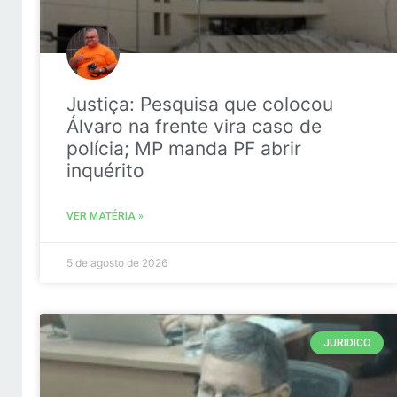
Justiça: Pesquisa que colocou
Álvaro na frente vira caso de
polícia; MP manda PF abrir
inquérito
VER MATÉRIA »
5 de agosto de 2026
JURIDICO