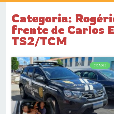
Categoria: Rogéri
frente de Carlos 
TS2/TCM
CIDADES