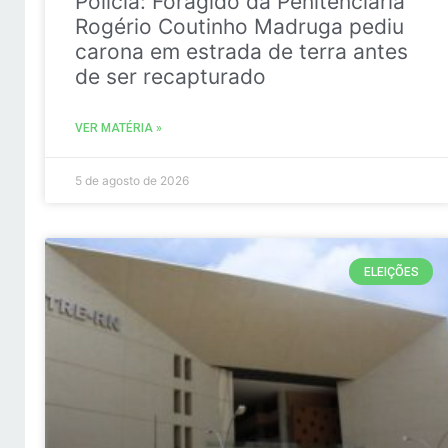
Policia: Foragido da Penitenciária
Rogério Coutinho Madruga pediu
carona em estrada de terra antes
de ser recapturado
VER MATÉRIA »
5 de agosto de 2026
ELEIÇÕES