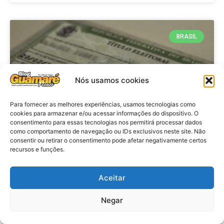
BRASIL
Nós usamos cookies
Para fornecer as melhores experiências, usamos tecnologias como
cookies para armazenar e/ou acessar informações do dispositivo. O
consentimento para essas tecnologias nos permitirá processar dados
como comportamento de navegação ou IDs exclusivos neste site. Não
consentir ou retirar o consentimento pode afetar negativamente certos
Brasil: Policia Federal investiga
recursos e funções.
753 casos de crimes eleitorais
antes das eleições
Aceitar
Negar
VER MATÉRIA »