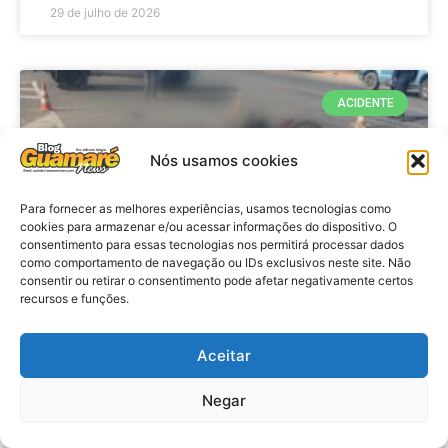
29 de julho de 2026
ACIDENTE
Nós usamos cookies
Para fornecer as melhores experiências, usamos tecnologias como
cookies para armazenar e/ou acessar informações do dispositivo. O
consentimento para essas tecnologias nos permitirá processar dados
como comportamento de navegação ou IDs exclusivos neste site. Não
consentir ou retirar o consentimento pode afetar negativamente certos
recursos e funções.
Acidente: A caminho do trabalho
professora se envolve em
Aceitar
acidente e vai a obito na RN 118
Negar
no Alto do Rodrigues, RN