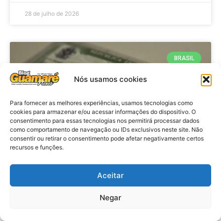
28 de julho de 2026
BRASIL
Nós usamos cookies
Para fornecer as melhores experiências, usamos tecnologias como
cookies para armazenar e/ou acessar informações do dispositivo. O
consentimento para essas tecnologias nos permitirá processar dados
como comportamento de navegação ou IDs exclusivos neste site. Não
consentir ou retirar o consentimento pode afetar negativamente certos
recursos e funções.
Brasil: Policia Federal investiga
Aceitar
753 casos de crimes eleitorais
antes das eleições
Negar
VER MATÉRIA »