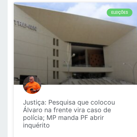
ELEIÇÕES
Justiça: Pesquisa que colocou
Álvaro na frente vira caso de
polícia; MP manda PF abrir
inquérito