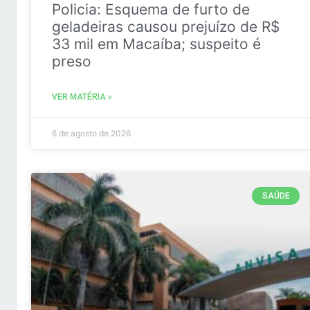
Policia: Esquema de furto de
geladeiras causou prejuízo de R$
33 mil em Macaíba; suspeito é
preso
VER MATÉRIA »
6 de agosto de 2026
SAÚDE