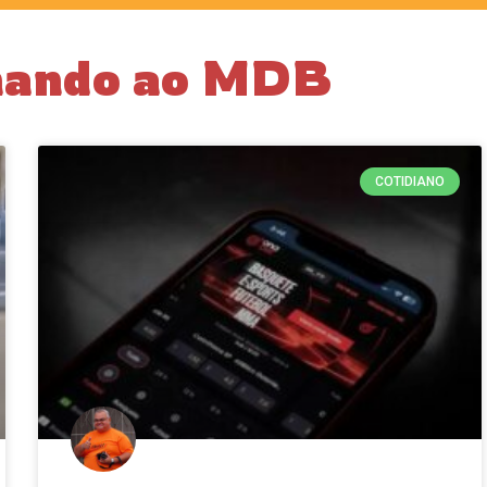
rnando ao MDB
COTIDIANO