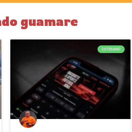
tado guamare
COTIDIANO