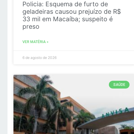
Policia: Esquema de furto de
geladeiras causou prejuízo de R$
33 mil em Macaíba; suspeito é
preso
VER MATÉRIA »
6 de agosto de 2026
SAÚDE