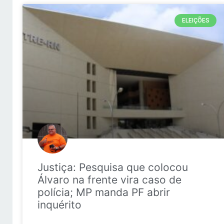
ELEIÇÕES
Justiça: Pesquisa que colocou
Álvaro na frente vira caso de
polícia; MP manda PF abrir
inquérito